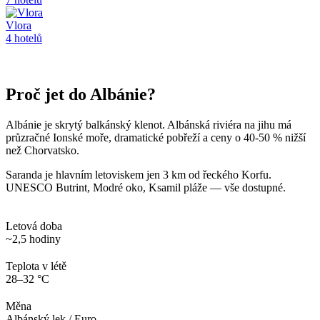
Vlora
4
hotelů
Proč jet
do Albánie
?
Albánie je skrytý balkánský klenot. Albánská riviéra na jihu má
průzračné Ionské moře, dramatické pobřeží a ceny o 40-50 % nižší
než Chorvatsko.
Saranda je hlavním letoviskem jen 3 km od řeckého Korfu.
UNESCO Butrint, Modré oko, Ksamil pláže — vše dostupné.
Letová doba
~2,5 hodiny
Teplota v létě
28–32 °C
Měna
Albánský lek / Euro