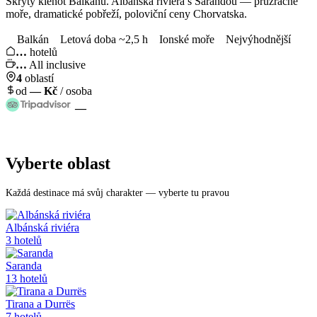
Skrytý klenot Balkánu. Albánská riviéra s Sarandou — průzračné
moře, dramatické pobřeží, poloviční ceny Chorvatska.
Balkán
Letová doba ~2,5 h
Ionské moře
Nejvýhodnější
…
hotelů
…
All inclusive
4
oblastí
od
—
Kč
/ osoba
—
Vyberte oblast
Každá destinace má svůj charakter — vyberte tu pravou
Albánská riviéra
3
hotelů
Saranda
13
hotelů
Tirana a Durrës
7
hotelů