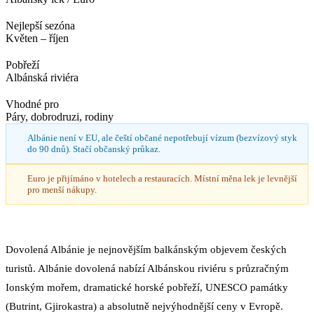
Nejlepší sezóna
Květen – říjen
Pobřeží
Albánská riviéra
Vhodné pro
Páry, dobrodruzi, rodiny
Albánie není v EU, ale čeští občané nepotřebují vízum (bezvízový styk
do 90 dnů). Stačí občanský průkaz.
Euro je přijímáno v hotelech a restauracích. Místní měna lek je levnější
pro menší nákupy.
Dovolená Albánie je nejnovějším balkánským objevem českých
turistů. Albánie dovolená nabízí Albánskou riviéru s průzračným
Ionským mořem, dramatické horské pobřeží, UNESCO památky
(Butrint, Gjirokastra) a absolutně nejvýhodnější ceny v Evropě.