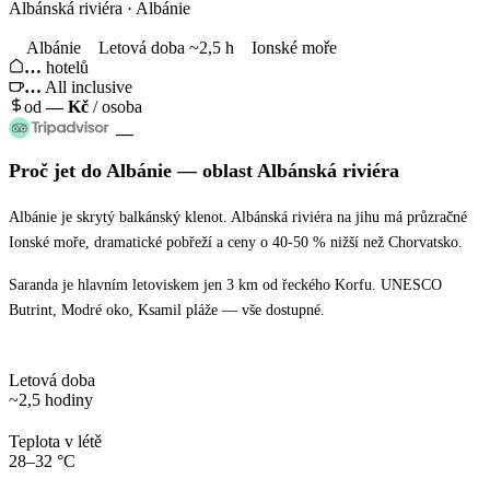
Albánská riviéra · Albánie
Albánie
Letová doba ~2,5 h
Ionské moře
…
hotelů
…
All inclusive
od
—
Kč
/ osoba
—
Proč jet
do Albánie
— oblast
Albánská riviéra
Albánie je skrytý balkánský klenot. Albánská riviéra na jihu má průzračné
Ionské moře, dramatické pobřeží a ceny o 40-50 % nižší než Chorvatsko.
Saranda je hlavním letoviskem jen 3 km od řeckého Korfu. UNESCO
Butrint, Modré oko, Ksamil pláže — vše dostupné.
Letová doba
~2,5 hodiny
Teplota v létě
28–32 °C