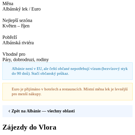
Měna
Albánský lek / Euro
Nejlepší sezóna
Květen – říjen
Pobřeží
Albánská riviéra
Vhodné pro
Páry, dobrodruzi, rodiny
Albánie není v EU, ale čeští občané nepotřebují vízum (bezvízový styk
do 90 dnů). Stačí občanský průkaz.
Euro je přijímáno v hotelech a restauracích. Místní měna lek je levnější
pro menší nákupy.
Zpět na
Albánie
— všechny oblasti
Zájezdy do Vlora