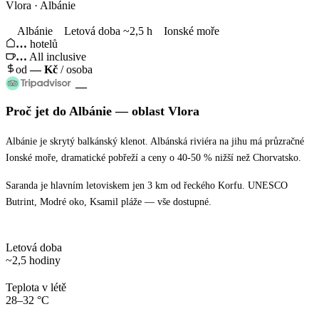
Vlora · Albánie
Albánie
Letová doba ~2,5 h
Ionské moře
…
hotelů
…
All inclusive
od
—
Kč
/ osoba
—
Proč jet
do Albánie
— oblast
Vlora
Albánie je skrytý balkánský klenot. Albánská riviéra na jihu má průzračné
Ionské moře, dramatické pobřeží a ceny o 40-50 % nižší než Chorvatsko.
Saranda je hlavním letoviskem jen 3 km od řeckého Korfu. UNESCO
Butrint, Modré oko, Ksamil pláže — vše dostupné.
Letová doba
~2,5 hodiny
Teplota v létě
28–32 °C