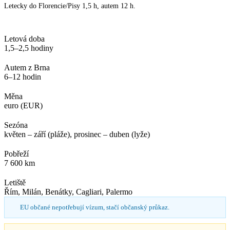
Letecky do Florencie/Pisy 1,5 h, autem 12 h.
Letová doba
1,5–2,5 hodiny
Autem z Brna
6–12 hodin
Měna
euro (EUR)
Sezóna
květen – září (pláže), prosinec – duben (lyže)
Pobřeží
7 600 km
Letiště
Řím, Milán, Benátky, Cagliari, Palermo
EU občané nepotřebují vízum, stačí občanský průkaz.