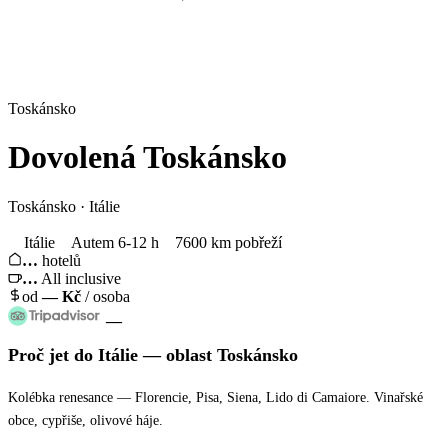
Toskánsko
Dovolená
Toskánsko
Toskánsko · Itálie
Itálie
Autem 6-12 h
7600 km pobřeží
…
hotelů
…
All inclusive
od
—
Kč
/ osoba
—
Proč jet
do Itálie
— oblast
Toskánsko
Kolébka renesance — Florencie, Pisa, Siena, Lido di Camaiore. Vinařské
obce, cypřiše, olivové háje.