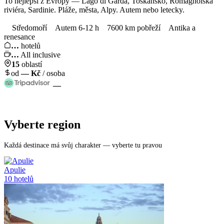
To nejlepší z Evropy — Lago di Garda, Toskánsko, Romagnolská
riviéra, Sardinie. Pláže, města, Alpy. Autem nebo letecky.
Středomoří
Autem 6-12 h
7600 km pobřeží
Antika a
renesance
…
hotelů
…
All inclusive
15
oblastí
od
—
Kč
/ osoba
—
Vyberte region
Každá destinace má svůj charakter — vyberte tu pravou
Apulie
10
hotelů