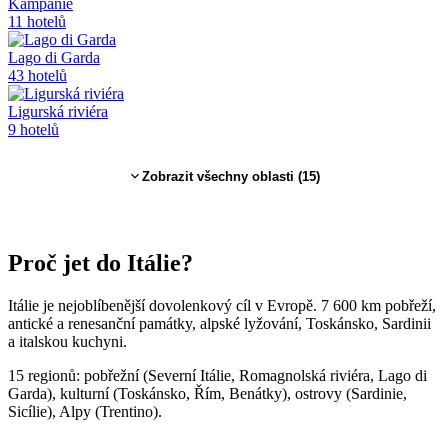
Kampánie
11
hotelů
Lago di Garda
43
hotelů
Ligurská riviéra
9
hotelů
Zobrazit všechny oblasti (
15
)
Proč jet
do Itálie
?
Itálie je nejoblíbenější dovolenkový cíl v Evropě. 7 600 km pobřeží,
antické a renesanční památky, alpské lyžování, Toskánsko, Sardinii
a italskou kuchyni.
15 regionů: pobřežní (Severní Itálie, Romagnolská riviéra, Lago di
Garda), kulturní (Toskánsko, Řím, Benátky), ostrovy (Sardinie,
Sicílie), Alpy (Trentino).