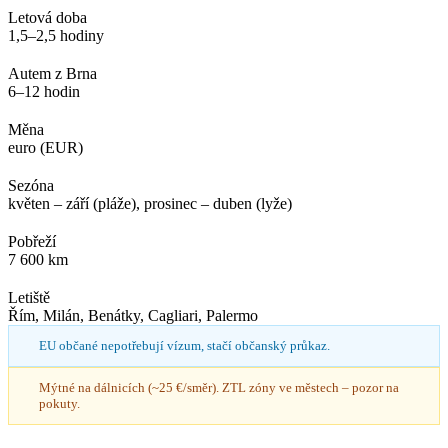
Letová doba
1,5–2,5 hodiny
Autem z Brna
6–12 hodin
Měna
euro (EUR)
Sezóna
květen – září (pláže), prosinec – duben (lyže)
Pobřeží
7 600 km
Letiště
Řím, Milán, Benátky, Cagliari, Palermo
EU občané nepotřebují vízum, stačí občanský průkaz.
Mýtné na dálnicích (~25 €/směr). ZTL zóny ve městech – pozor na
pokuty.