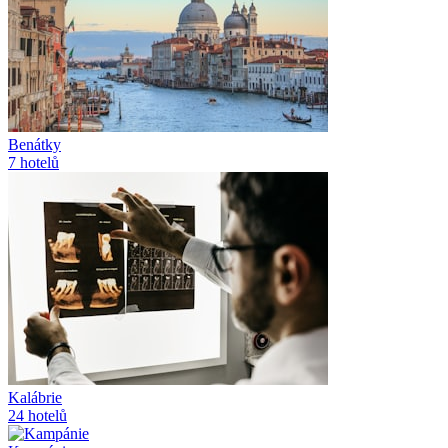
Benátky
7
hotelů
Kalábrie
24
hotelů