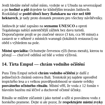
Jestli hledáte méně rušné místo, vydejte se z Ubudu na severozápad
a po
hodině a půl
dojedete ke klidnějším terasám Jatiluwih.
Rozkládají se
podél úbočí hory Batukaru na více než 600
hektarech
, je tady proto dostatek prostoru pro všechny návštěvníky.
Jatiluwih je také zapsáno na
seznamu UNESCO
a oproti
Tegalalangu nabízí autentičtější zážitek bez davu turistů.
Doporučujeme projít se po značené stezce (3 km, cca 90 minut) a
zastavit se v některé z místních warungů (lokálních restaurací) na
oběd s výhledem na pole.
Místní specialita:
Ochutnejte červenou rýži (beras merah), kterou tu
pěstují — chuťově odlišná od bílé a velmi výživná.
14. Tirta Empul — chrám vodního očištění
Pura Tirta Empul neboli
chrám vodního očištění
je další z
jedinečných chrámů ostrova Bali. Tentokrát jej najdete uprostřed
tropického lesa a s velkou pravděpodobností se stanete svědky
posvátného očistného rituálu
. Místní věří, že voda z 12 fontán v
hlavním bazénu má léčivé a duchovně očistné účinky.
Rituálu se můžete zúčastnit i jako turisté a užít si posvátnou vodu z
horského pramene. Dejte si ale pozor, že
respektujete místní zvyky