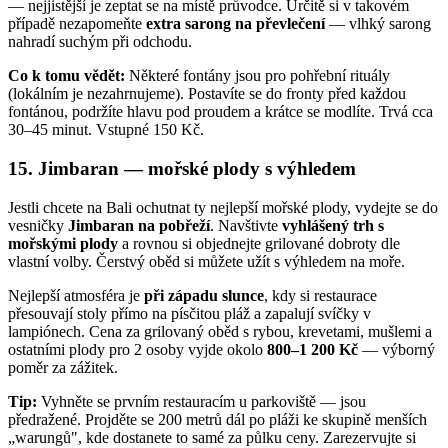
— nejjistější je zeptat se na místě průvodce. Určitě si v takovém
případě nezapomeňte
extra sarong na převlečení
— vlhký sarong
nahradí suchým při odchodu.
Co k tomu vědět:
Některé fontány jsou pro pohřební rituály
(lokálním je nezahrnujeme). Postavíte se do fronty před každou
fontánou, podržíte hlavu pod proudem a krátce se modlíte. Trvá cca
30–45 minut. Vstupné 150 Kč.
15. Jimbaran — mořské plody s výhledem
Jestli chcete na Bali ochutnat ty nejlepší mořské plody, vydejte se do
vesničky
Jimbaran na pobřeží
. Navštivte
vyhlášený trh s
mořskými plody
a rovnou si objednejte grilované dobroty dle
vlastní volby. Čerstvý oběd si můžete užít s výhledem na moře.
Nejlepší atmosféra je
při západu slunce
, kdy si restaurace
přesouvají stoly přímo na písčitou pláž a zapalují svíčky v
lampiónech. Cena za grilovaný oběd s rybou, krevetami, mušlemi a
ostatními plody pro 2 osoby vyjde okolo
800–1 200 Kč
— výborný
poměr za zážitek.
Tip:
Vyhněte se prvním restauracím u parkoviště — jsou
předražené. Projděte se 200 metrů dál po pláži ke skupině menších
„warungů", kde dostanete to samé za půlku ceny. Zarezervujte si