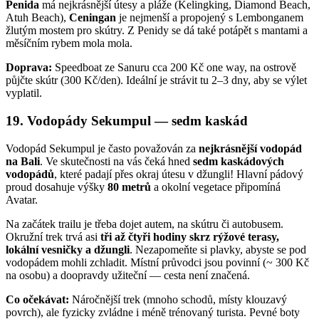
Penida
má nejkrásnější útesy a pláže (Kelingking, Diamond Beach,
Atuh Beach),
Ceningan
je nejmenší a propojený s Lembonganem
žlutým mostem pro skútry. Z Penidy se dá také potápět s mantami a
měsíčním rybem mola mola.
Doprava:
Speedboat ze Sanuru cca 200 Kč one way, na ostrově
půjčte skútr (300 Kč/den). Ideální je strávit tu 2–3 dny, aby se výlet
vyplatil.
19. Vodopády Sekumpul — sedm kaskád
Vodopád Sekumpul je často považován za
nejkrásnější vodopád
na Bali
. Ve skutečnosti na vás čeká hned
sedm kaskádových
vodopádů
, které padají přes okraj útesu v džungli! Hlavní pádový
proud dosahuje výšky
80 metrů
a okolní vegetace připomíná
Avatar.
Na začátek trailu je třeba dojet autem, na skútru či autobusem.
Okružní trek trvá asi
tři až čtyři hodiny skrz rýžové terasy,
lokální vesničky a džungli
. Nezapomeňte si plavky, abyste se pod
vodopádem mohli zchladit. Místní průvodci jsou povinní (~ 300 Kč
na osobu) a doopravdy užiteční — cesta není značená.
Co očekávat:
Náročnější trek (mnoho schodů, místy klouzavý
povrch), ale fyzicky zvládne i méně trénovaný turista. Pevné boty