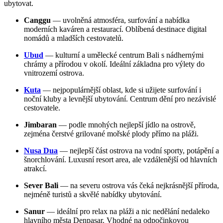
ubytovat.
Canggu
— uvolněná atmosféra, surfování a nabídka
moderních kaváren a restaurací. Oblíbená destinace digital
nomádů a mladších cestovatelů.
Ubud
— kulturní a umělecké centrum Bali s nádhernými
chrámy a přírodou v okolí. Ideální základna pro výlety do
vnitrozemí ostrova.
Kuta
— nejpopulárnější oblast, kde si užijete surfování i
noční kluby a levnější ubytování. Centrum dění pro nezávislé
cestovatele.
Jimbaran
— podle mnohých nejlepší jídlo na ostrově,
zejména čerstvé grilované mořské plody přímo na pláži.
Nusa Dua
— nejlepší část ostrova na vodní sporty, potápění a
šnorchlování. Luxusní resort area, ale vzdálenější od hlavních
atrakcí.
Sever Bali
— na severu ostrova vás čeká nejkrásnější příroda,
nejméně turistů a skvělé nabídky ubytování.
Sanur
— ideální pro relax na pláži a nic nedělání nedaleko
hlavního města Denpasar. Vhodné na odpočinkovou