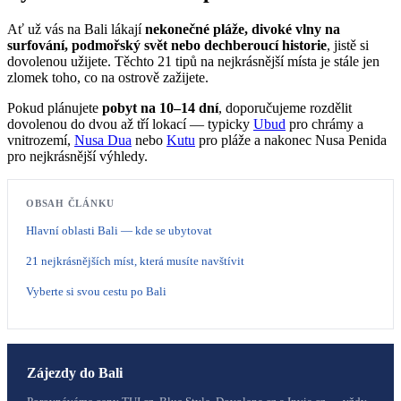
Ať už vás na Bali lákají
nekonečné pláže, divoké vlny na
surfování, podmořský svět nebo dechberoucí historie
, jistě si
dovolenou užijete. Těchto 21 tipů na nejkrásnější místa je stále jen
zlomek toho, co na ostrově zažijete.
Pokud plánujete
pobyt na 10–14 dní
, doporučujeme rozdělit
dovolenou do dvou až tří lokací — typicky
Ubud
pro chrámy a
vnitrozemí,
Nusa Dua
nebo
Kutu
pro pláže a nakonec Nusa Penida
pro nejkrásnější výhledy.
OBSAH ČLÁNKU
Hlavní oblasti Bali — kde se ubytovat
21 nejkrásnějších míst, která musíte navštívit
Vyberte si svou cestu po Bali
Zájezdy do
Bali