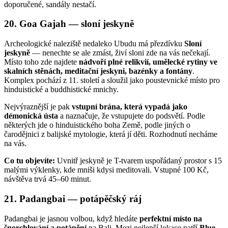
doporučené, sandály nestačí.
20. Goa Gajah — sloní jeskyně
Archeologické naleziště nedaleko Ubudu má přezdívku
Sloní
jeskyně
— nenechte se ale zmást, živí sloni zde na vás nečekají.
Místo toho zde najdete
nádvoří plné relikvií, umělecké rytiny ve
skalních stěnách, meditační jeskyni, bazénky a fontány
.
Komplex pochází z 11. století a sloužil jako poustevnické místo pro
hinduistické a buddhistické mnichy.
Nejvýraznější je pak
vstupní brána, která vypadá jako
démonická ústa
a naznačuje, že vstupujete do podsvětí. Podle
některých jde o hinduistického boha Země, podle jiných o
čarodějnici z balijské mytologie, která jí děti. Rozhodnutí necháme
na vás.
Co tu objevíte:
Uvnitř jeskyně je T-tvarem uspořádaný prostor s 15
malými výklenky, kde mniši kdysi meditovali. Vstupné 100 Kč,
návštěva trvá 45–60 minut.
21. Padangbai — potápěčský ráj
Padangbai je jasnou volbou, když hledáte
perfektní místo na
šnorchlování a potápění
na Bali. Mezi nejlepší lokace patří
Blue