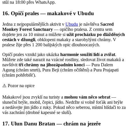
stůl na 18:00 přes WhatsApp.
16. Opičí prales — makakové v Ubudu
Jedna z nejpopulárnějších aktivit v
Ubudu
je návštěva
Sacred
Monkey Forest Sanctuary
— opičího pralesa. Z centra sem
dojdete jen za 10 minut a můžete si
užít procházku po dlážděných
cestách v džungli
, obklopeni makaky a starobylými chrámy. V
pralese žije přes 1 200 balijských opic dlouhoocasých.
Opičí prales vznikl jako ukázka
harmonie soužití lidí a zvířat
.
Můžete zde také narazit na vzácné rostliny, sledovat život makaků a
navštívit
tři chrámy na jihozápadním konci
— Pura Dalem
Agung (chrám smrti), Pura Beji (chrám očištění) a Pura Prajapati
(chrám pohřebišť).
⚠️ Pozor na opice
Makakové jsou zvyklí na turisty a
mohou vám něco sebrat
—
sluneční brýle, mobil, čepici, jídlo. Nedržte si volně foťák ani brýle
a nedávejte jim jídlo z ruky. Pokud něco seberou, místní hlídači to za
vás zachrání (drobné kapesné se sluší).
17. Ulun Danu Bratan — chrám na jezeře