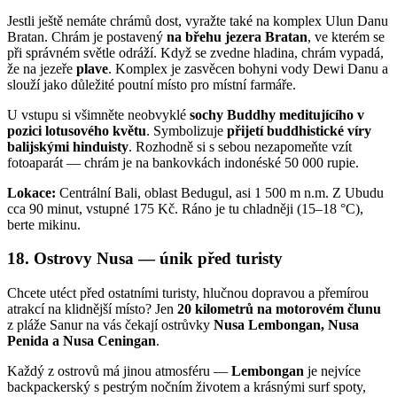
Jestli ještě nemáte chrámů dost, vyražte také na komplex Ulun Danu
Bratan. Chrám je postavený
na břehu jezera Bratan
, ve kterém se
při správném světle odráží. Když se zvedne hladina, chrám vypadá,
že na jezeře
plave
. Komplex je zasvěcen bohyni vody Dewi Danu a
slouží jako důležité poutní místo pro místní farmáře.
U vstupu si všimněte neobvyklé
sochy Buddhy meditujícího v
pozici lotusového květu
. Symbolizuje
přijetí buddhistické víry
balijskými hinduisty
. Rozhodně si s sebou nezapomeňte vzít
fotoaparát — chrám je na bankovkách indonéské 50 000 rupie.
Lokace:
Centrální Bali, oblast Bedugul, asi 1 500 m n.m. Z Ubudu
cca 90 minut, vstupné 175 Kč. Ráno je tu chladněji (15–18 °C),
berte mikinu.
18. Ostrovy Nusa — únik před turisty
Chcete utéct před ostatními turisty, hlučnou dopravou a přemírou
atrakcí na klidnější místo? Jen
20 kilometrů na motorovém člunu
z pláže Sanur na vás čekají ostrůvky
Nusa Lembongan, Nusa
Penida a Nusa Ceningan
.
Každý z ostrovů má jinou atmosféru —
Lembongan
je nejvíce
backpackerský s pestrým nočním životem a krásnými surf spoty,