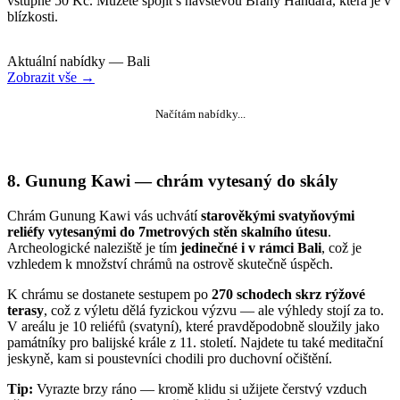
vstupné 50 Kč. Můžete spojit s návštěvou Brány Handara, která je v
blízkosti.
Aktuální nabídky — Bali
Zobrazit vše →
Načítám nabídky...
8. Gunung Kawi — chrám vytesaný do skály
Chrám Gunung Kawi vás uchvátí
starověkými svatyňovými
reliéfy vytesanými do 7metrových stěn skalního útesu
.
Archeologické naleziště je tím
jedinečné i v rámci Bali
, což je
vzhledem k množství chrámů na ostrově skutečně úspěch.
K chrámu se dostanete sestupem po
270 schodech skrz rýžové
terasy
, což z výletu dělá fyzickou výzvu — ale výhledy stojí za to.
V areálu je 10 reliéfů (svatyní), které pravděpodobně sloužily jako
památníky pro balijské krále z 11. století. Najdete tu také meditační
jeskyně, kam si poustevníci chodili pro duchovní očištění.
Tip:
Vyrazte brzy ráno — kromě klidu si užijete čerstvý vzduch