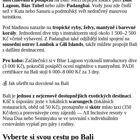
Lagoon, Bias Tubel
nebo záliv
Padangbai
. Vody jsou zde čistší
než v Kuta nebo Sanuru a podmořský svět nedotčený masovou
turistikou.
Pod hladinou narazíte na
tropické ryby, želvy, mantyně i barevné
korály
. Jednodenní dive trip s instruktorem stojí okolo 1 500–2 500
Kč včetně vybavení. Z Padangbai také odjíždějí lodní spojení na
sousední ostrov Lombok a Gili Islands
, takže můžete propojit Bali
s dalšími destinacemi.
Pro koho:
Začátečníci si v Blue Lagoon vyzkouší introductory dive
(3 000 Kč), pokročilí potápěči ocení nightdive s mantyněmi. PADI
certifikace na Bali stojí 6 000–8 000 Kč za 3 dny.
💰 Jak ušetřit na dovolené na Bali
Bali je
jednou z nejcenově dostupnějších exotických destinací
.
Klíč k úsporám: jezte v lokálních
warungech
(lokálních
restauracích, oběd od 50 Kč), pronajměte si
skútr
místo taxi (350
Kč/den) a porovnávejte ceny zájezdů — All Inclusive resorty v
Nusa Dua nebo Seminyaku se ve srovnání s individuálním
cestováním vyplatí pro páry i rodiny.
Vyberte si svou cestu po Bali