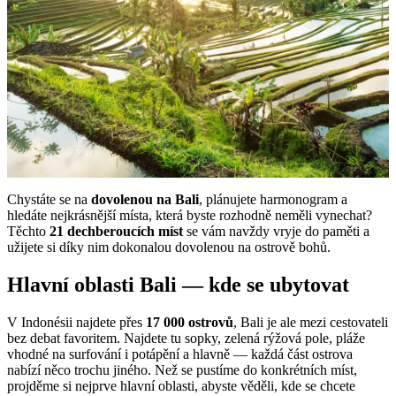
Chystáte se na
dovolenou na Bali
, plánujete harmonogram a
hledáte nejkrásnější místa, která byste rozhodně neměli vynechat?
Těchto
21 dechberoucích míst
se vám navždy vryje do paměti a
užijete si díky nim dokonalou dovolenou na ostrově bohů.
Hlavní oblasti Bali — kde se ubytovat
V Indonésii najdete přes
17 000 ostrovů
, Bali je ale mezi cestovateli
bez debat favoritem. Najdete tu sopky, zelená rýžová pole, pláže
vhodné na surfování i potápění a hlavně — každá část ostrova
nabízí něco trochu jiného. Než se pustíme do konkrétních míst,
projděme si nejprve hlavní oblasti, abyste věděli, kde se chcete