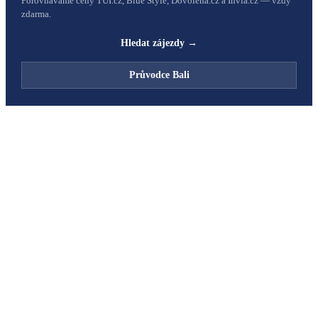
Porovnáváme ceny TUI.cz, Blue Style, Dovolena.cz a Invia.cz — vždy
zdarma.
Hledat zájezdy →
Průvodce
Bali