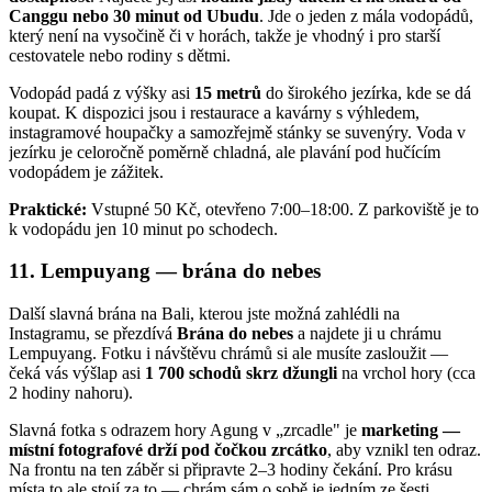
Canggu nebo 30 minut od Ubudu
. Jde o jeden z mála vodopádů,
který není na vysočině či v horách, takže je vhodný i pro starší
cestovatele nebo rodiny s dětmi.
Vodopád padá z výšky asi
15 metrů
do širokého jezírka, kde se dá
koupat. K dispozici jsou i restaurace a kavárny s výhledem,
instagramové houpačky a samozřejmě stánky se suvenýry. Voda v
jezírku je celoročně poměrně chladná, ale plavání pod hučícím
vodopádem je zážitek.
Praktické:
Vstupné 50 Kč, otevřeno 7:00–18:00. Z parkoviště je to
k vodopádu jen 10 minut po schodech.
11. Lempuyang — brána do nebes
Další slavná brána na Bali, kterou jste možná zahlédli na
Instagramu, se přezdívá
Brána do nebes
a najdete ji u chrámu
Lempuyang. Fotku i návštěvu chrámů si ale musíte zasloužit —
čeká vás výšlap asi
1 700 schodů skrz džungli
na vrchol hory (cca
2 hodiny nahoru).
Slavná fotka s odrazem hory Agung v „zrcadle" je
marketing —
místní fotografové drží pod čočkou zrcátko
, aby vznikl ten odraz.
Na frontu na ten záběr si připravte 2–3 hodiny čekání. Pro krásu
místa to ale stojí za to — chrám sám o sobě je jedním ze šesti