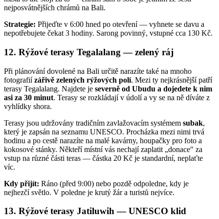
nejposvátnějších chrámů na Bali.
Strategie:
Přijeďte v 6:00 hned po otevření — vyhnete se davu a
nepotřebujete čekat 3 hodiny. Sarong povinný, vstupné cca 130 Kč.
12. Rýžové terasy Tegalalang — zelený ráj
Při plánování dovolené na Bali určitě narazíte také na mnoho
fotografií
zářivě zelených rýžových polí
. Mezi ty nejkrásnější patří
terasy Tegalalang. Najdete je
severně od Ubudu a dojedete k nim
asi za 30 minut
. Terasy se rozkládají v údolí a vy se na ně díváte z
vyhlídky shora.
Terasy jsou udržovány tradičním zavlažovacím systémem
subak
,
který je zapsán na seznamu UNESCO. Procházka mezi nimi trvá
hodinu a po cestě narazíte na malé kavárny, houpačky pro foto a
kokosové stánky. Někteří místní vás nechají zaplatit „donace" za
vstup na různé části teras — částka 20 Kč je standardní, neplaťte
víc.
Kdy přijít:
Ráno (před 9:00) nebo pozdě odpoledne, kdy je
nejhezčí světlo. V poledne je krutý žár a turistů nejvíce.
13. Rýžové terasy Jatiluwih — UNESCO klid