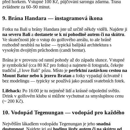
před horkem. Vstupné 100 Kč, půjčování sarongu zdarma. Trasu
zvládnete za 60–90 minut.
9. Brána Handara — instagramová ikona
Fotku na Bali u brány Handara jste už určitě někdy viděli. Najdete ji
na severu Bali
a
dostanete se k ní pohodlně autem či na skútru
.
Ve skutečnosti jde o vstup do golfového areálu, to ale bráně
rozhodně neubírá na kráse — typická balijská architektura s
vysokým dvojitým průchodem (candi bentar).
Brána je v provozu od ranní pohody až do západu slunce. Vstupné
je symbolické (cca 80 Kč pro fotku) a najmete-li fotografa, čekejte
tradiční „I love Bali" pózu. Místo je
perfektní zastávkou cestou na
Mount Batur nebo k jezeru Bratan
a fotky vypadají úchvatně i
bez modelingu — typicky se používá jako pozadí svatebních fotek.
Lifehack:
Po 16:00 je tu nejméně lidí a krásné odpolední světlo.
Drink v golfovém klubu si můžete vychutnat za smysluplnou cenu
(~ 200 Kč).
10. Vodopád Tegenungan — vodopád pro každého
Největším lákadlem vodopádu Tegenungan je jeho
snadná
dostupnost
. Najdete jej asi
hodinu jízdy autem či na skútru od