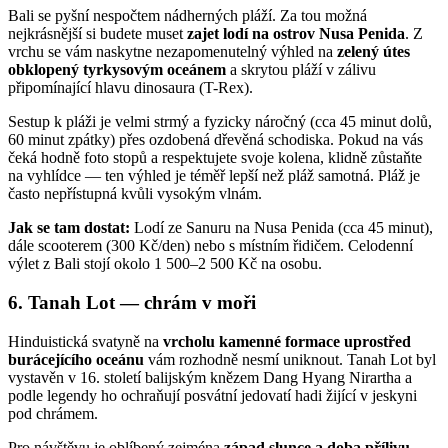
Bali se pyšní nespočtem nádherných pláží. Za tou možná
nejkrásnější si budete muset
zajet lodí na ostrov Nusa Penida
. Z
vrchu se vám naskytne nezapomenutelný výhled na
zelený útes
obklopený tyrkysovým oceánem
a skrytou pláží v zálivu
připomínající hlavu dinosaura (T-Rex).
Sestup k pláži je velmi strmý a fyzicky náročný (cca 45 minut dolů,
60 minut zpátky) přes ozdobená dřevěná schodiska. Pokud na vás
čeká hodně foto stopů a respektujete svoje kolena, klidně zůstaňte
na vyhlídce — ten výhled je téměř lepší než pláž samotná. Pláž je
často nepřístupná kvůli vysokým vlnám.
Jak se tam dostat:
Lodí ze Sanuru na Nusa Penida (cca 45 minut),
dále scooterem (300 Kč/den) nebo s místním řidičem. Celodenní
výlet z Bali stojí okolo 1 500–2 500 Kč na osobu.
6. Tanah Lot — chrám v moři
Hinduistická svatyně na
vrcholu kamenné formace uprostřed
burácejícího oceánu
vám rozhodně nesmí uniknout. Tanah Lot byl
vystavěn v 16. století balijským knězem Dang Hyang Nirartha a
podle legendy ho ochraňují posvátní jedovatí hadi žijící v jeskyni
pod chrámem.
Pro návštěvu je oblíbený zejména
západ slunce a doba přílivu
,