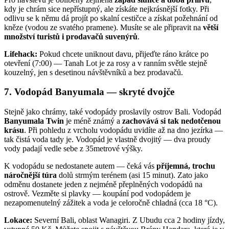
kdy je chrám sice nepřístupný, ale získáte nejkrásnější fotky. Při
odlivu se k němu dá projít po skalní cestičce a získat požehnání od
kněze (vodou ze svatého pramene). Musíte se ale připravit na
větší
množství turistů i prodavačů suvenýrů
.
Lifehack:
Pokud chcete uniknout davu, přijeďte ráno krátce po
otevření (7:00) — Tanah Lot je za rosy a v ranním světle stejně
kouzelný, jen s desetinou návštěvníků a bez prodavačů.
7. Vodopád Banyumala — skryté dvojče
Stejně jako chrámy, také vodopády proslavily ostrov Bali. Vodopád
Banyumala Twin
je méně známý a
zachovává si tak nedotčenou
krásu
. Při pohledu z vrcholu vodopádu uvidíte až na dno jezírka —
tak čistá voda tady je. Vodopád je vlastně dvojitý — dva proudy
vody padají vedle sebe z 35metrové výšky.
K vodopádu se nedostanete autem — čeká vás
příjemná, trochu
náročnější túra
dolů strmým terénem (asi 15 minut). Zato jako
odměnu dostanete jeden z nejméně přeplněných vodopádů na
ostrově. Vezměte si plavky — koupání pod vodopádem je
nezapomenutelný zážitek a voda je celoročně chladná (cca 18 °C).
Lokace:
Severní Bali, oblast Wanagiri. Z Ubudu cca 2 hodiny jízdy,