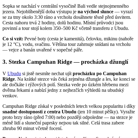
Sopka se nachází v centrální vysočině Bali vedle stejnojmenného
jezera. Nejoblíbenější doba výstupu je
na východ slunce
— vyrazí
se za tmy okolo 3:30 ráno a vrcholu dosáhnete těsně před úsvitem.
Cesta nahoru trvá 2 hodiny, dolů hodinu. Místní průvodci jsou
povinní a tour stojí kolem 350–500 Kč včetně transferu z Ubudu.
Co si vzít:
Pevné boty (cesta je kamenitá), čelovku, mikinu (nahoře
je 12 °C), vodu, svačinu. Většina tour zahrnuje snídani na vrcholu
— vejce a banán uvařené v sopečné páře.
3. Stezka Campuhan Ridge — procházka džunglí
V
Ubudu
si jistě nesmíte nechat ujít
procházku po Campuhan
Ridge
. Na krátké stezce vás čeká zejména džungle a les, ke konci se
ale dočkáte i rýžových polí. Stezka vede po úzkém hřebenu mezi
dvěma řekami a nabízí jedny z nejhezčích výhledů na ubudský
venkov.
Campuhan Ridge získal v posledních letech velkou popularitu i díky
snadné dostupnosti z centra Ubudu
(jen 10 minut pěšky). Vyražte
proto brzy ráno (před 7:00) nebo později odpoledne — na stezce je
méně lidí a sluneční paprsky nejsou tak silné. Celá trasa zabere
zhruba 90 minut včetně focení.