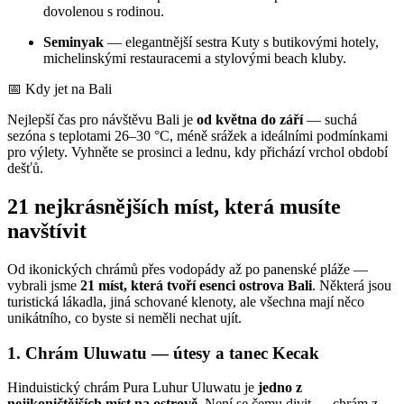
dovolenou s rodinou.
Seminyak
— elegantnější sestra Kuty s butikovými hotely,
michelinskými restauracemi a stylovými beach kluby.
📅 Kdy jet na Bali
Nejlepší čas pro návštěvu Bali je
od května do září
— suchá
sezóna s teplotami 26–30 °C, méně srážek a ideálními podmínkami
pro výlety. Vyhněte se prosinci a lednu, kdy přichází vrchol období
dešťů.
21 nejkrásnějších míst, která musíte
navštívit
Od ikonických chrámů přes vodopády až po panenské pláže —
vybrali jsme
21 míst, která tvoří esenci ostrova Bali
. Některá jsou
turistická lákadla, jiná schované klenoty, ale všechna mají něco
unikátního, co byste si neměli nechat ujít.
1. Chrám Uluwatu — útesy a tanec Kecak
Hinduistický chrám Pura Luhur Uluwatu je
jedno z
nejikoničtějších míst na ostrově
. Není se čemu divit — chrám z