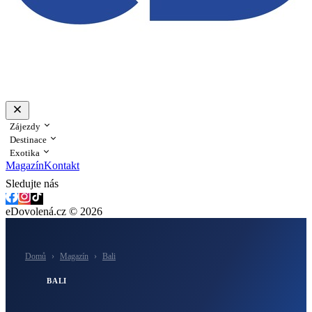
Zájezdy
Destinace
Exotika
Magazín
Kontakt
Sledujte nás
eDovolená.cz © 2026
Domů
›
Magazín
›
Bali
BALI