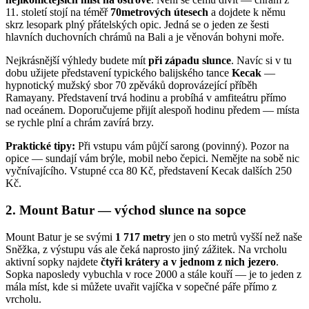
11. století stojí na téměř
70metrových útesech
a dojdete k němu
skrz lesopark plný přátelských opic. Jedná se o jeden ze šesti
hlavních duchovních chrámů na Bali a je věnován bohyni moře.
Nejkrásnější výhledy budete mít
při západu slunce
. Navíc si v tu
dobu užijete představení typického balijského tance
Kecak
—
hypnotický mužský sbor 70 zpěváků doprovázející příběh
Ramayany. Představení trvá hodinu a probíhá v amfiteátru přímo
nad oceánem. Doporučujeme přijít alespoň hodinu předem — místa
se rychle plní a chrám zavírá brzy.
Praktické tipy:
Při vstupu vám půjčí sarong (povinný). Pozor na
opice — sundají vám brýle, mobil nebo čepici. Nemějte na sobě nic
vyčnívajícího. Vstupné cca 80 Kč, představení Kecak dalších 250
Kč.
2. Mount Batur — východ slunce na sopce
Mount Batur je se svými
1 717 metry
jen o sto metrů vyšší než naše
Sněžka, z výstupu vás ale čeká naprosto jiný zážitek. Na vrcholu
aktivní sopky najdete
čtyři krátery a v jednom z nich jezero
.
Sopka naposledy vybuchla v roce 2000 a stále kouří — je to jeden z
mála míst, kde si můžete uvařit vajíčka v sopečné páře přímo z
vrcholu.