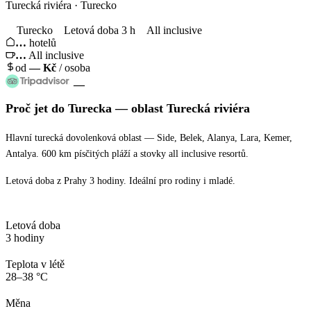
Turecká riviéra · Turecko
Turecko
Letová doba 3 h
All inclusive
…
hotelů
…
All inclusive
od
—
Kč
/ osoba
—
Proč jet
do Turecka
— oblast
Turecká riviéra
Hlavní turecká dovolenková oblast — Side, Belek, Alanya, Lara, Kemer,
Antalya. 600 km písčitých pláží a stovky all inclusive resortů.
Letová doba z Prahy 3 hodiny. Ideální pro rodiny i mladé.
Letová doba
3 hodiny
Teplota v létě
28–38 °C
Měna