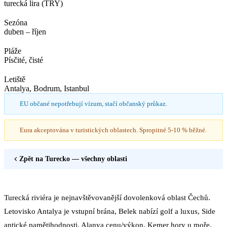
turecká lira (TRY)
Sezóna
duben – říjen
Pláže
Písčité, čisté
Letiště
Antalya, Bodrum, Istanbul
EU občané nepotřebují vízum, stačí občanský průkaz.
Eura akceptována v turistických oblastech. Spropitné 5-10 % běžné.
Zpět na
Turecko
— všechny oblasti
Turecká riviéra je nejnavštěvovanější dovolenková oblast Čechů.
Letovisko Antalya je vstupní brána, Belek nabízí golf a luxus, Side
antické pamětihodnosti, Alanya cenu/výkon, Kemer hory u moře,