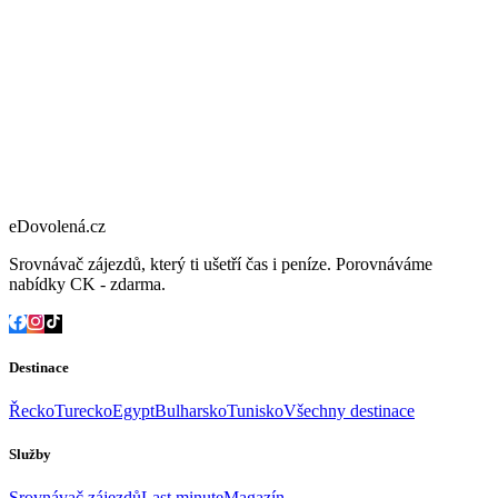
eDovolená.cz
Srovnávač zájezdů, který ti ušetří čas i peníze. Porovnáváme
nabídky CK - zdarma.
Destinace
Řecko
Turecko
Egypt
Bulharsko
Tunisko
Všechny destinace
Služby
Srovnávač zájezdů
Last minute
Magazín