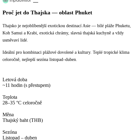
—
Proč jet
do Thajska
— oblast
Phuket
Thajsko je nejoblíbenější exotickou destinací Asie — bílé pláže Phuketu,
Koh Samui a Krabi, exotická chrámy, slavná thajská kuchyně a vždy
usměvaví lidé.
Ideální pro kombinaci plážové dovolené a kultury. Teplé tropické klima
celoročně, nejlepší sezóna listopad–duben.
Letová doba
~11 hodin (s přestupem)
Teplota
28–35 °C celoročně
Měna
Thajský baht (THB)
Sezóna
Listopad – duben