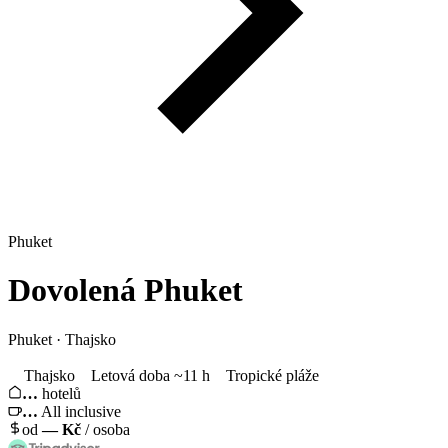
Phuket
Dovolená
Phuket
Phuket · Thajsko
Thajsko
Letová doba ~11 h
Tropické pláže
…
hotelů
…
All inclusive
od
—
Kč
/ osoba