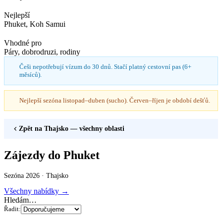
Nejlepší
Phuket, Koh Samui
Vhodné pro
Páry, dobrodruzi, rodiny
Češi nepotřebují vízum do 30 dnů. Stačí platný cestovní pas (6+
měsíců).
Nejlepší sezóna listopad–duben (sucho). Červen–říjen je období dešťů.
Zpět na
Thajsko
— všechny oblasti
Zájezdy do Phuket
Sezóna 2026 ·
Thajsko
Všechny nabídky →
Hledám…
Řadit: