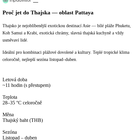
—
Proč jet
do Thajska
— oblast
Pattaya
Thajsko je nejoblíbenější exotickou destinací Asie — bílé pláže Phuketu,
Koh Samui a Krabi, exotická chrámy, slavná thajská kuchyně a vždy
usměvaví lidé.
Ideální pro kombinaci plážové dovolené a kultury. Teplé tropické klima
celoročně, nejlepší sezóna listopad–duben.
Letová doba
~11 hodin (s přestupem)
Teplota
28–35 °C celoročně
Měna
Thajský baht (THB)
Sezóna
Listopad – duben