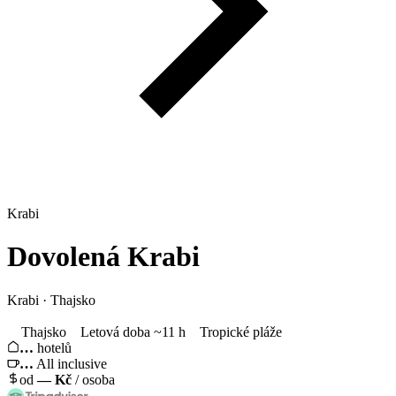
Krabi
Dovolená
Krabi
Krabi · Thajsko
Thajsko
Letová doba ~11 h
Tropické pláže
…
hotelů
…
All inclusive
od
—
Kč
/ osoba