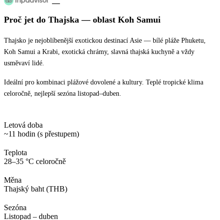
—
Proč jet
do Thajska
— oblast
Koh Samui
Thajsko je nejoblíbenější exotickou destinací Asie — bílé pláže Phuketu,
Koh Samui a Krabi, exotická chrámy, slavná thajská kuchyně a vždy
usměvaví lidé.
Ideální pro kombinaci plážové dovolené a kultury. Teplé tropické klima
celoročně, nejlepší sezóna listopad–duben.
Letová doba
~11 hodin (s přestupem)
Teplota
28–35 °C celoročně
Měna
Thajský baht (THB)
Sezóna
Listopad – duben