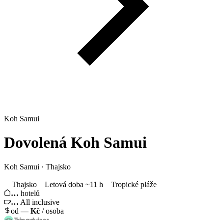
Koh Samui
Dovolená
Koh Samui
Koh Samui · Thajsko
Thajsko
Letová doba ~11 h
Tropické pláže
…
hotelů
…
All inclusive
od
—
Kč
/ osoba