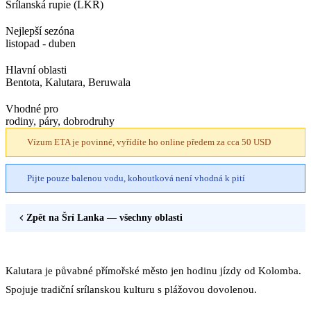
Srílanská rupie (LKR)
Nejlepší sezóna
listopad - duben
Hlavní oblasti
Bentota, Kalutara, Beruwala
Vhodné pro
rodiny, páry, dobrodruhy
Vízum ETA je povinné, vyřídíte ho online předem za cca 50 USD
Pijte pouze balenou vodu, kohoutková není vhodná k pití
Zpět na
Šrí Lanka
— všechny oblasti
Kalutara je půvabné přímořské město jen hodinu jízdy od Kolomba.
Spojuje tradiční srílanskou kulturu s plážovou dovolenou.