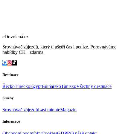
eDovolená.cz
Srovnávač zájezdů, který ti ušetří čas i peníze. Porovnáváme
nabídky CK - zdarma.
Destinace
Řecko
Turecko
Egypt
Bulharsko
Tunisko
Všechny destinace
Služby
Srovnávač zájezdů
Last minute
Magazín
Informace
Obchodní podmínky
Cookies
GDPR
O nás
Kontakt