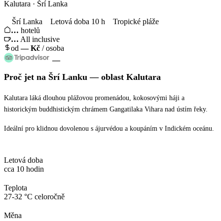
Kalutara · Šrí Lanka
Šrí Lanka
Letová doba 10 h
Tropické pláže
…
hotelů
…
All inclusive
od
—
Kč
/ osoba
—
Proč jet
na Šrí Lanku
— oblast
Kalutara
Kalutara láká dlouhou plážovou promenádou, kokosovými háji a
historickým buddhistickým chrámem Gangatilaka Vihara nad ústím řeky.
Ideální pro klidnou dovolenou s ájurvédou a koupáním v Indickém oceánu.
Letová doba
cca 10 hodin
Teplota
27-32 °C celoročně
Měna