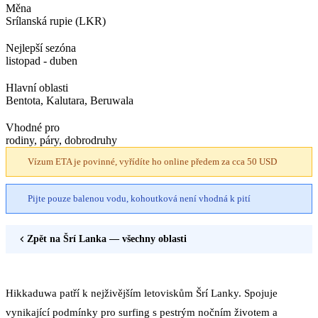
Měna
Srílanská rupie (LKR)
Nejlepší sezóna
listopad - duben
Hlavní oblasti
Bentota, Kalutara, Beruwala
Vhodné pro
rodiny, páry, dobrodruhy
Vízum ETA je povinné, vyřídíte ho online předem za cca 50 USD
Pijte pouze balenou vodu, kohoutková není vhodná k pití
Zpět na
Šrí Lanka
— všechny oblasti
Hikkaduwa patří k nejživějším letoviskům Šrí Lanky. Spojuje
vynikající podmínky pro surfing s pestrým nočním životem a