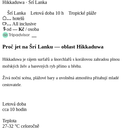
Hikkaduwa · Šrí Lanka
Šrí Lanka
Letová doba 10 h
Tropické pláže
…
hotelů
…
All inclusive
od
—
Kč
/ osoba
—
Proč jet
na Šrí Lanku
— oblast
Hikkaduwa
Hikkaduwa je rájem surfařů a šnorchlařů s korálovou zahradou plnou
mořských želv a barevných ryb přímo u břehu.
Živá noční scéna, plážové bary a uvolněná atmosféra přitahují mladé
cestovatele.
Letová doba
cca 10 hodin
Teplota
27-32 °C celoročně