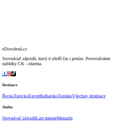
eDovolená.cz
Srovnávač zájezdů, který ti ušetří čas i peníze. Porovnáváme
nabídky CK - zdarma.
Destinace
Řecko
Turecko
Egypt
Bulharsko
Tunisko
Všechny destinace
Služby
Srovnávač zájezdů
Last minute
Magazín