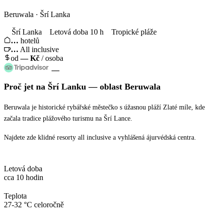
Beruwala · Šrí Lanka
Šrí Lanka
Letová doba 10 h
Tropické pláže
…
hotelů
…
All inclusive
od
—
Kč
/ osoba
—
Proč jet
na Šrí Lanku
— oblast
Beruwala
Beruwala je historické rybářské městečko s úžasnou pláží Zlaté míle, kde
začala tradice plážového turismu na Šrí Lance.
Najdete zde klidné resorty all inclusive a vyhlášená ájurvédská centra.
Letová doba
cca 10 hodin
Teplota
27-32 °C celoročně