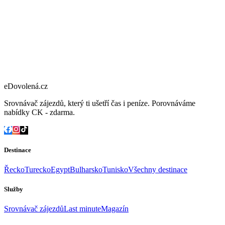
eDovolená.cz
Srovnávač zájezdů, který ti ušetří čas i peníze. Porovnáváme
nabídky CK - zdarma.
Destinace
Řecko
Turecko
Egypt
Bulharsko
Tunisko
Všechny destinace
Služby
Srovnávač zájezdů
Last minute
Magazín