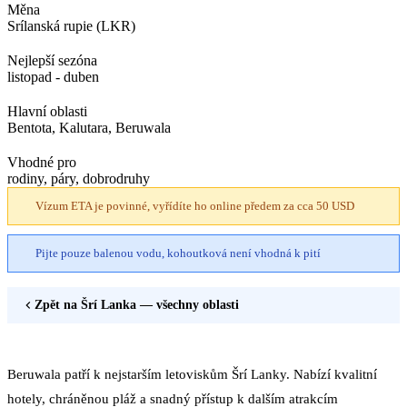
Měna
Srílanská rupie (LKR)
Nejlepší sezóna
listopad - duben
Hlavní oblasti
Bentota, Kalutara, Beruwala
Vhodné pro
rodiny, páry, dobrodruhy
Vízum ETA je povinné, vyřídíte ho online předem za cca 50 USD
Pijte pouze balenou vodu, kohoutková není vhodná k pití
Zpět na
Šrí Lanka
— všechny oblasti
Beruwala patří k nejstarším letoviskům Šrí Lanky. Nabízí kvalitní
hotely, chráněnou pláž a snadný přístup k dalším atrakcím