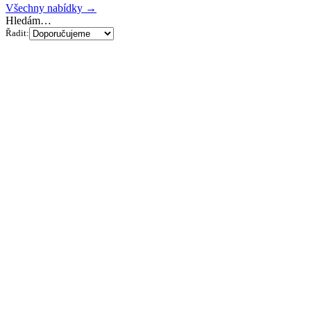
Všechny nabídky →
Hledám…
Řadit: