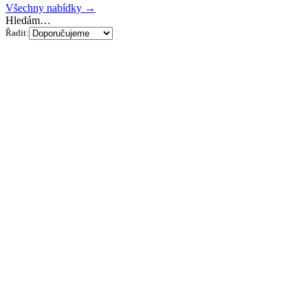
Všechny nabídky →
Hledám…
Řadit: