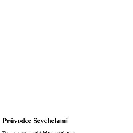
Průvodce
Seychelami
Tipy, inspirace a praktické rady před cestou