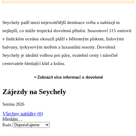
Seychely patří mezi nejexotičtější destinace světa a nabízejí to
nejlepší, co může tropická dovolená přinést. Souostroví 115 ostrovů
v Indickém oceánu okouzlí pláží s bělostným pískem, žulovými
balvany, tyrkysovým mořem a luxusními resorty. Dovolená
Seychely je ideální volbou pro páry, svatební cesty i náročné
cestovatele hledající klid a krásu.
Zobrazit více informací o dovolené
Zájezdy
na Seychely
Sezóna 2026
Všechny nabídky (
0
)
Hledám…
Řadit: