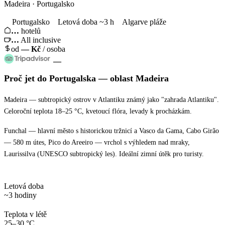
Madeira · Portugalsko
Portugalsko
Letová doba ~3 h
Algarve pláže
…
hotelů
…
All inclusive
od
—
Kč
/ osoba
—
Proč jet
do Portugalska
— oblast
Madeira
Madeira — subtropický ostrov v Atlantiku známý jako "zahrada Atlantiku".
Celoroční teplota 18–25 °C, kvetoucí flóra, levady k procházkám.
Funchal — hlavní město s historickou tržnicí a Vasco da Gama, Cabo Girão
— 580 m útes, Pico do Areeiro — vrchol s výhledem nad mraky,
Laurissilva (UNESCO subtropický les). Ideální zimní útěk pro turisty.
Letová doba
~3 hodiny
Teplota v létě
25–30 °C