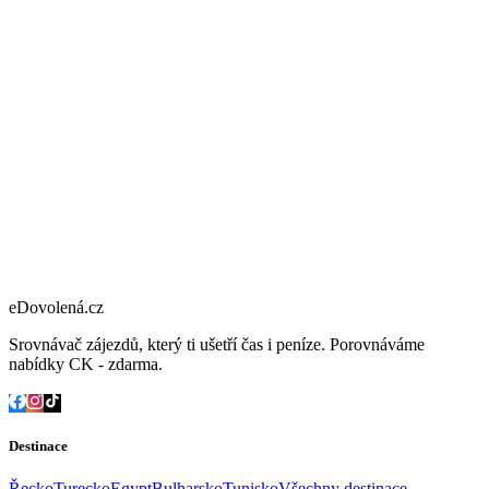
eDovolená.cz
Srovnávač zájezdů, který ti ušetří čas i peníze. Porovnáváme
nabídky CK - zdarma.
Destinace
Řecko
Turecko
Egypt
Bulharsko
Tunisko
Všechny destinace