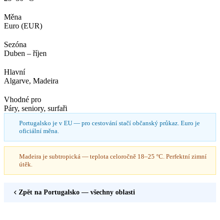
Měna
Euro (EUR)
Sezóna
Duben – říjen
Hlavní
Algarve, Madeira
Vhodné pro
Páry, seniory, surfaři
Portugalsko je v EU — pro cestování stačí občanský průkaz. Euro je
oficiální měna.
Madeira je subtropická — teplota celoročně 18–25 °C. Perfektní zimní
útěk.
Zpět na
Portugalsko
— všechny oblasti