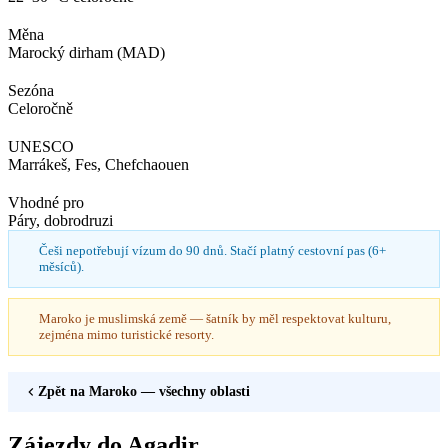
Měna
Marocký dirham (MAD)
Sezóna
Celoročně
UNESCO
Marrákeš, Fes, Chefchaouen
Vhodné pro
Páry, dobrodruzi
Češi nepotřebují vízum do 90 dnů. Stačí platný cestovní pas (6+
měsíců).
Maroko je muslimská země — šatník by měl respektovat kulturu,
zejména mimo turistické resorty.
Zpět na
Maroko
— všechny oblasti
Zájezdy do Agadir