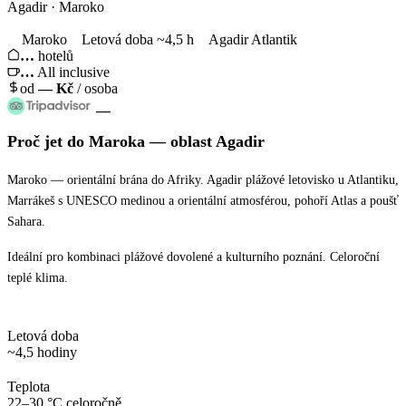
Agadir · Maroko
Maroko
Letová doba ~4,5 h
Agadir Atlantik
…
hotelů
…
All inclusive
od
—
Kč
/ osoba
—
Proč jet
do Maroka
— oblast
Agadir
Maroko — orientální brána do Afriky. Agadir plážové letovisko u Atlantiku,
Marrákeš s UNESCO medinou a orientální atmosférou, pohoří Atlas a poušť
Sahara.
Ideální pro kombinaci plážové dovolené a kulturního poznání. Celoroční
teplé klima.
Letová doba
~4,5 hodiny
Teplota
22–30 °C celoročně