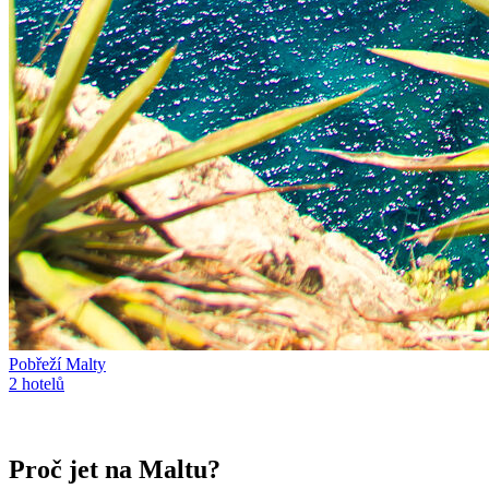
Pobřeží Malty
2
hotelů
Proč jet
na Maltu
?