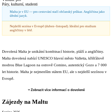
Páry, kulturní, studenti
Malta je v EU — pro cestování stačí občanský průkaz. Angličtina jako
úřední jazyk.
Nejdelší sezóna v Evropě (duben–listopad). Ideální pro studium
angličtiny v létě.
Dovolená Malta je unikátní kombinací historie, pláží a angličtiny.
Malta dovolená nabízí UNESCO hlavní město Valletta, křišťálově
modrou Blue Lagoon na ostrově Comino, autentický Gozo a 7 000
let historie. Malta je nejmenším státem EU, ale s nejdelší sezónou v
Evropě.
Zobrazit více informací o dovolené
Zájezdy
na Maltu