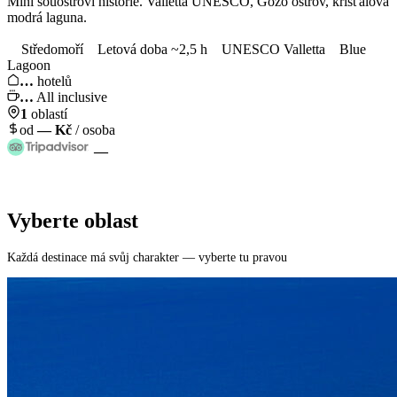
Mini souostroví historie. Valletta UNESCO, Gozo ostrov, křišťálová
modrá laguna.
Středomoří
Letová doba ~2,5 h
UNESCO Valletta
Blue
Lagoon
…
hotelů
…
All inclusive
1
oblastí
od
—
Kč
/ osoba
—
Vyberte oblast
Každá destinace má svůj charakter — vyberte tu pravou