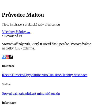
Průvodce
Maltou
Tipy, inspirace a praktické rady před cestou
Všechny články →
eDovolená.cz
Srovnávač zájezdů, který ti ušetří čas i peníze. Porovnáváme
nabídky CK - zdarma.
Destinace
Řecko
Turecko
Egypt
Bulharsko
Tunisko
Všechny destinace
Služby
Srovnávač zájezdů
Last minute
Magazín
Informace