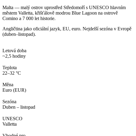
Malta — malý ostrov uprostřed Středomoří s UNESCO hlavním
městem Valletta, křišťálově modrou Blue Lagoon na ostrově
Comino a 7 000 let historie.
Angličtina jako oficiální jazyk, EU, euro. Nejdelší sezóna v Evropě
(duben–listopad).
Letová doba
~2,5 hodiny
Teplota
22–32 °C
Měna
Euro (EUR)
Sezóna
Duben – listopad
UNESCO
Valletta
Vhodné pro