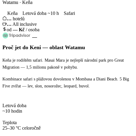
Watamu · Keňa
Keňa
Letová doba ~10 h
Safari
…
hotelů
…
All inclusive
od
—
Kč
/ osoba
—
Proč jet
do Keni
— oblast
Watamu
Keňa je rodištěm safari. Masai Mara je nejlepší národní park pro Great
Migration — 1,5 milionu pakoně v pohybu.
Kombinace safari s plážovou dovolenou v Mombasa a Diani Beach. 5 Big
Five zvířat — lev, slon, nosorožec, leopard, buvol.
Letová doba
~10 hodin
Teplota
25–30 °C celoročně