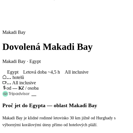
Makadi Bay
Dovolená
Makadi Bay
Makadi Bay · Egypt
Egypt
Letová doba ~4,5 h
All inclusive
…
hotelů
…
All inclusive
od
—
Kč
/ osoba
—
Proč jet
do Egypta
— oblast
Makadi Bay
Makadi Bay je klidné rodinné letovisko 30 km jižně od Hurghady s
výbornými korálovými útesy přímo od hotelových pláží.