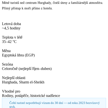
Méně turistů než centrum Hurghady, čistší útesy a familiárnější atmosféra.
Přímý přístup k moři přímo z hotelu.
Letová doba
~4,5 hodiny
Teplota v létě
35–42 °C
Měna
Egyptská libra (EGP)
Sezóna
Celoročně (nejlepší říjen–duben)
Nejlepší oblasti
Hurghada, Sharm el-Sheikh
Vhodné pro
Rodiny, potápěče, historické nadšence
Čeští turisté nepotřebují vízum do 30 dní — od roku 2023 bezvízový
styk.