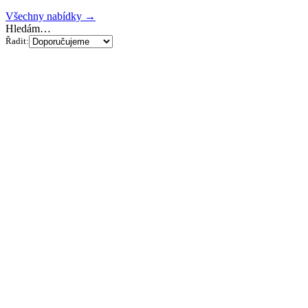
Všechny nabídky →
Hledám…
Řadit: