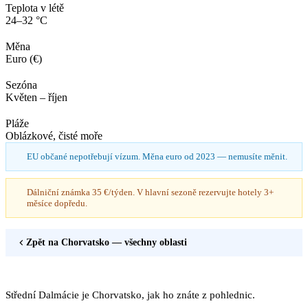
Teplota v létě
24–32 °C
Měna
Euro (€)
Sezóna
Květen – říjen
Pláže
Oblázkové, čisté moře
EU občané nepotřebují vízum. Měna euro od 2023 — nemusíte měnit.
Dálniční známka 35 €/týden. V hlavní sezoně rezervujte hotely 3+
měsíce dopředu.
Zpět na
Chorvatsko
— všechny oblasti
Střední Dalmácie je Chorvatsko, jak ho znáte z pohlednic.