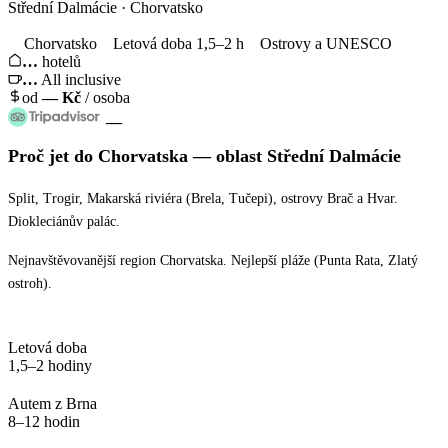
Střední Dalmácie · Chorvatsko
Chorvatsko
Letová doba 1,5–2 h
Ostrovy a UNESCO
…
hotelů
…
All inclusive
od
—
Kč
/ osoba
—
Proč jet
do Chorvatska
— oblast
Střední Dalmácie
Split, Trogir, Makarská riviéra (Brela, Tučepi), ostrovy Brač a Hvar.
Diokleciánův palác.
Nejnavštěvovanější region Chorvatska. Nejlepší pláže (Punta Rata, Zlatý
ostroh).
Letová doba
1,5–2 hodiny
Autem z Brna
8–12 hodin