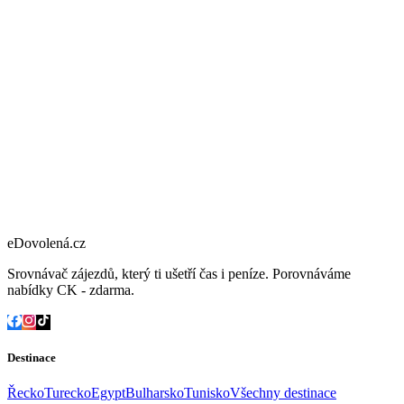
eDovolená.cz
Srovnávač zájezdů, který ti ušetří čas i peníze. Porovnáváme
nabídky CK - zdarma.
Destinace
Řecko
Turecko
Egypt
Bulharsko
Tunisko
Všechny destinace