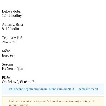
Letová doba
1,5–2 hodiny
Autem z Brna
8–12 hodin
Teplota v létě
24–32 °C
Měna
Euro (€)
Sezóna
Květen – říjen
Pláže
Oblázkové, čisté moře
EU občané nepotřebují vízum. Měna euro od 2023 — nemusíte měnit.
Dálniční známka 35 €/týden. V hlavní sezoně rezervujte hotely 3+
měsíce dopředu.