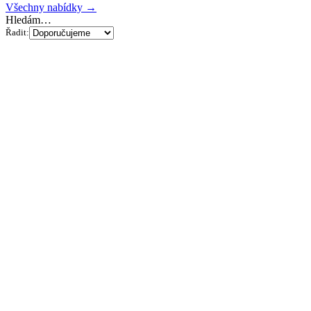
Všechny nabídky →
Hledám…
Řadit: