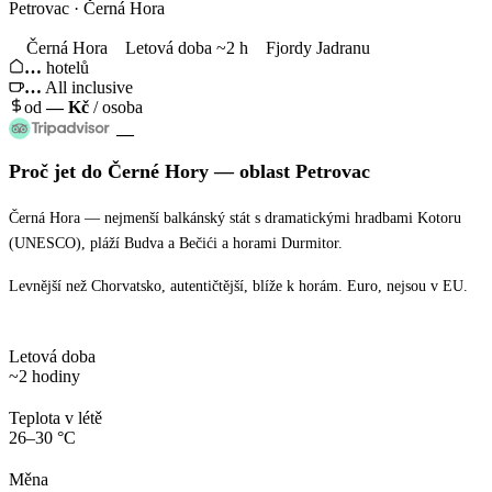
Petrovac · Černá Hora
Černá Hora
Letová doba ~2 h
Fjordy Jadranu
…
hotelů
…
All inclusive
od
—
Kč
/ osoba
—
Proč jet
do Černé Hory
— oblast
Petrovac
Černá Hora — nejmenší balkánský stát s dramatickými hradbami Kotoru
(UNESCO), pláží Budva a Bečići a horami Durmitor.
Levnější než Chorvatsko, autentičtější, blíže k horám. Euro, nejsou v EU.
Letová doba
~2 hodiny
Teplota v létě
26–30 °C
Měna