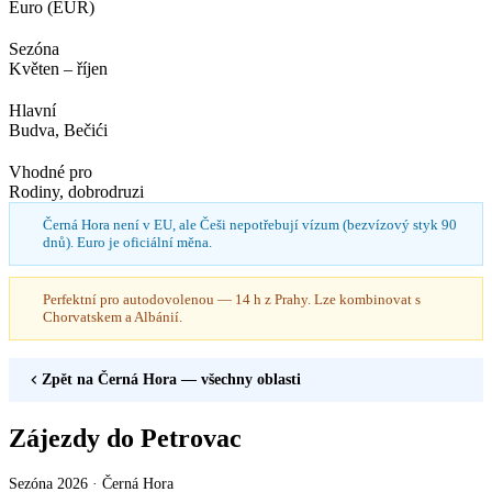
Euro (EUR)
Sezóna
Květen – říjen
Hlavní
Budva, Bečići
Vhodné pro
Rodiny, dobrodruzi
Černá Hora není v EU, ale Češi nepotřebují vízum (bezvízový styk 90
dnů). Euro je oficiální měna.
Perfektní pro autodovolenou — 14 h z Prahy. Lze kombinovat s
Chorvatskem a Albánií.
Zpět na
Černá Hora
— všechny oblasti
Zájezdy do Petrovac
Sezóna 2026 ·
Černá Hora