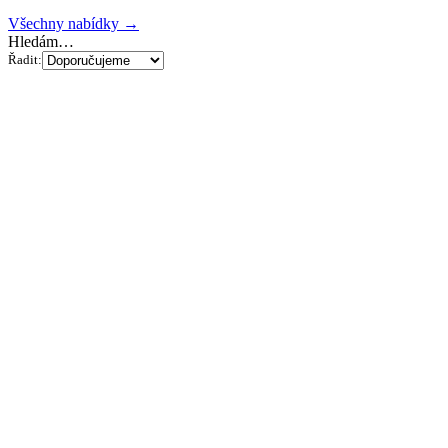
Všechny nabídky →
Hledám…
Řadit: